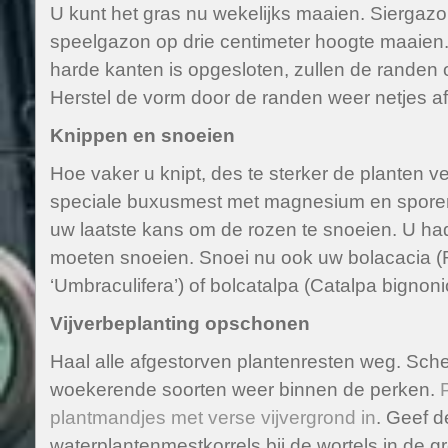
U kunt het gras nu wekelijks maaien. Siergazo
speelgazon op drie centimeter hoogte maaien.
harde kanten is opgesloten, zullen de randen 
Herstel de vorm door de randen weer netjes af
Knippen en snoeien
Hoe vaker u knipt, des te sterker de planten 
speciale buxusmest met magnesium en sporene
uw laatste kans om de rozen te snoeien. U had 
moeten snoeien. Snoei nu ook uw bolacacia 
‘Umbraculifera’) of bolcatalpa (Catalpa bignoni
Vijverbeplanting opschonen
Haal alle afgestorven plantenresten weg. Sche
woekerende soorten weer binnen de perken.
plantmandjes met verse vijvergrond in
. Geef d
waterplantenmestkorrels bij de wortels in de g