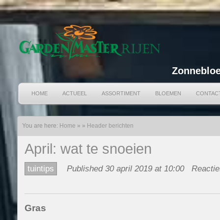
Zonnebloe
HOME
ACTUEEL
ASSORTIMENT
BLOEMEN
CONTAC
You are here:
Home
»
»
Header berichten
April: wat te snoeien
tuintips
Published 30 april 2019 at 10:00
Reactie
Gras