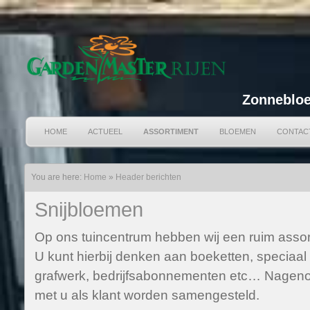
Zonnebloe
HOME
ACTUEEL
ASSORTIMENT
BLOEMEN
CONTAC
You are here:
Home
»
Header berichten
Snijbloemen
Op ons tuincentrum hebben wij een ruim assor
U kunt hierbij denken aan boeketten, speciaal
grafwerk, bedrijfsabonnementen etc… Nagenoe
met u als klant worden samengesteld.