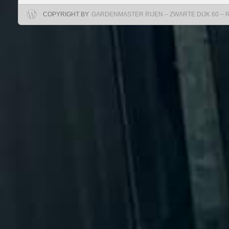
COPYRIGHT BY
GARDENMASTER RIJEN – ZWARTE DIJK 60 – RIJ