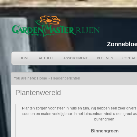
Zonnebloe
HOME
ACTUEEL
ASSORTIMENT
BLOEMEN
CONTAC
You are here:
Home
»
Header berichten
Plantenwereld
Planten zorgen voor sfeer in huis en tuin. Wij hebben een zeer divers 
soorten en maten verkrijgbaar. In het tuincentrum vindt u een groot 
buitengroen.
Binnengroen