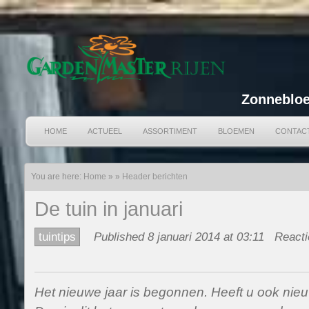
Zonnebloe
HOME
ACTUEEL
ASSORTIMENT
BLOEMEN
CONTAC
You are here:
Home
»
»
Header berichten
De tuin in januari
tuintips
Published 8 januari 2014 at 03:11
Reacti
Het nieuwe jaar is begonnen. Heeft u ook nie