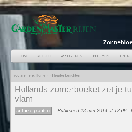
Zonnebloe
HOME
ACTUEEL
ASSORTIMENT
BLOEMEN
CONTAC
You are here:
Home
»
»
Header berichten
Hollands zomerboeket zet je tu
vlam
actuele planten
Published 23 mei 2014 at 12:08