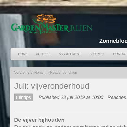
Zonnebloe
HOME
ACTUEEL
ASSORTIMENT
BLOEMEN
CONTAC
You are here:
Home
»
»
Header berichten
Juli: vijveronderhoud
tuintips
Published 23 juli 2019 at 10:00
Reacties
De vijver bijhouden