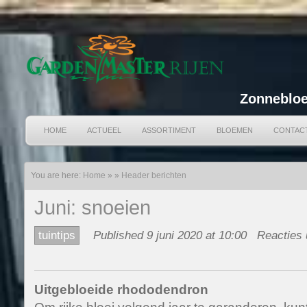
Zonnebloe
HOME
ACTUEEL
ASSORTIMENT
BLOEMEN
CONTAC
You are here:
Home
»
»
Header berichten
Juni: snoeien
tuintips
Published 9 juni 2020 at 10:00
Reacties 
Uitgebloeide rhododendron