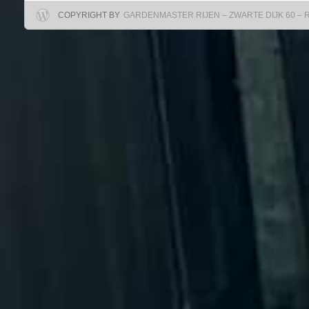
COPYRIGHT BY
GARDENMASTER RIJEN – ZWARTE DIJK 60 – RIJ