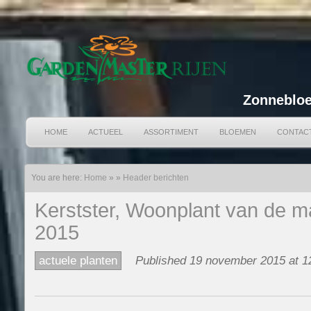
Zonnebloe
HOME
ACTUEEL
ASSORTIMENT
BLOEMEN
CONTAC
You are here:
Home
»
»
Header berichten
Kerstster, Woonplant van de 
2015
actuele planten
Published 19 november 2015 at 1