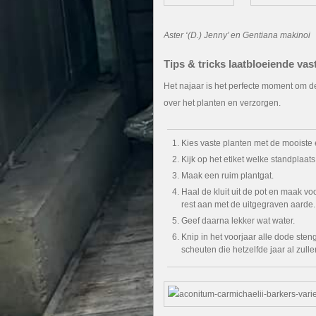
Aster ‘(D.) Jenny’ en Gentiana makinoi
Tips & tricks laatbloeiende vas
Het najaar is het perfecte moment om de 
over het planten en verzorgen.
Kies vaste planten met de mooiste e
Kijk op het etiket welke standplaats
Maak een ruim plantgat.
Haal de kluit uit de pot en maak voo
rest aan met de uitgegraven aarde.
Geef daarna lekker wat water.
Knip in het voorjaar alle dode ste
scheuten die hetzelfde jaar al zulle