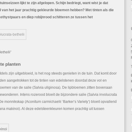
tuinseizoen lijkt te zijn afgelopen. Schijn bedriegt, want wist je dat
kleuren
als
jd van het jaar prachtig gekleurde bloemen hebben? Met tinten als die
edelstenen
ethystpaars en diep robijnrood schitteren ze tussen het
in
de
tuin
ethelii’
te planten
ls zijn uitgebloeid, is het nog steeds genieten in de tuin. Dat komt door
den aangetrokken tot de tinten van edelstenen doordat deze vol en
bloemen van de salie (Salvia uliginosa). De lipbloemen zitten bovenaan
bewonderen. Intens rozerood bloeit de bijzondere salie (Salvia involucrata
’. De monnikskap (Aconitum carmichaelii ‘Barker’s Variety’) bloeit opvallend
ana makinoi). Al deze edelsteenkleuren komen prachtig uit tussen