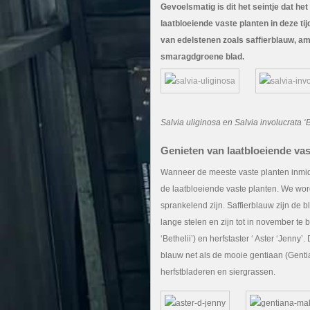
Gevoelsmatig is dit het seintje dat het 
laatbloeiende vaste planten in deze ti
van edelstenen zoals saffierblauw, am
smaragdgroene blad.
Salvia uliginosa en Salvia involucrata ‘B
Genieten van laatbloeiende vas
Wanneer de meeste vaste planten inmidde
de laatbloeiende vaste planten. We wor
sprankelend zijn. Saffierblauw zijn de 
lange stelen en zijn tot in november te 
‘Bethelii’) en herfstaster ‘ Aster ‘Jenny
blauw net als de mooie gentiaan (Genti
herfstbladeren en siergrassen.