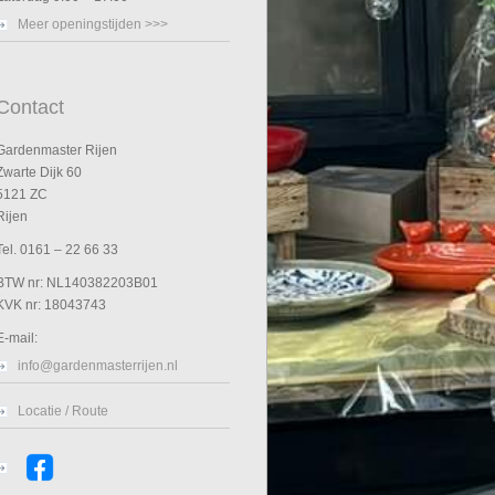
Meer openingstijden >>>
Contact
Gardenmaster Rijen
Zwarte Dijk 60
5121 ZC
Rijen
Tel. 0161 – 22 66 33
BTW nr: NL140382203B01
KVK nr: 18043743
E-mail:
info@gardenmasterrijen.nl
Locatie / Route