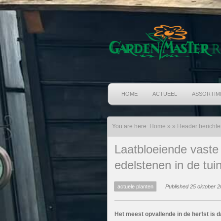
HOME
ACTUEEL
ASSORTIM
You are here:
Home
»
»
Header berichte
Laatbloeiende vaste
edelstenen in de tui
actuele planten
Published 25 oktober 2
Het meest opvallende in de herfst is 