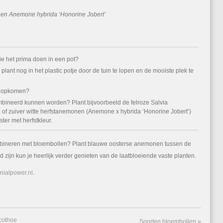
y’ en Anemone hybrida ‘Honorine Jobert’
die het prima doen in een pot?
plant nog in het plastic potje door de tuin te lopen en de mooiste plek te
er opkomen?
bineerd kunnen worden? Plant bijvoorbeeld de felroze Salvia
, of zuiver witte herfstanemonen (Anemone x hybrida ‘Honorine Jobert’)
ter met herfstkleur.
mbineren met bloembollen? Plant blauwe oosterse anemonen tussen de
 zijn kun je heerlijk verder genieten van de laatbloeiende vaste planten.
ialpower.nl
.
cothoe
Soorten bloembollen
»