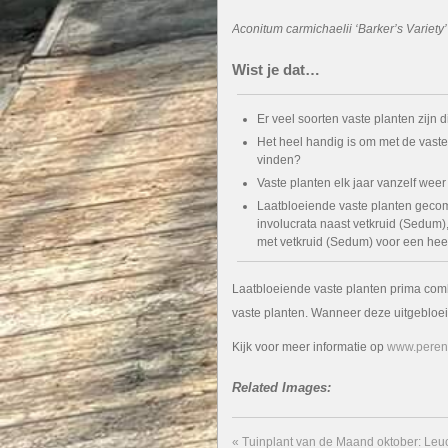
Aconitum carmichaelii ‘Barker’s Variet
Wist je dat…
Er veel soorten vaste planten zijn 
Het heel handig is om met de vaste 
vinden?
Vaste planten elk jaar vanzelf we
Laatbloeiende vaste planten gecom
involucrata naast vetkruid (Sedum)
met vetkruid (Sedum) voor een hees
Laatbloeiende vaste planten prima co
vaste planten. Wanneer deze uitgebloeid
Kijk voor meer informatie op
www.perenn
Related Images:
«
Tuinplant van de Maand oktober: Leu