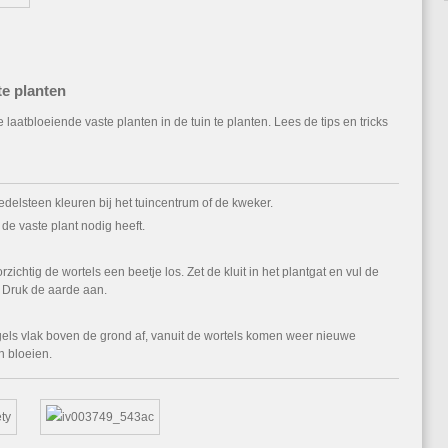
te planten
laatbloeiende vaste planten in de tuin te planten. Lees de tips en tricks
delsteen kleuren bij het tuincentrum of de kweker.
 de vaste plant nodig heeft.
rzichtig de wortels een beetje los. Zet de kluit in het plantgat en vul de
 Druk de aarde aan.
ngels vlak boven de grond af, vanuit de wortels komen weer nieuwe
n bloeien.