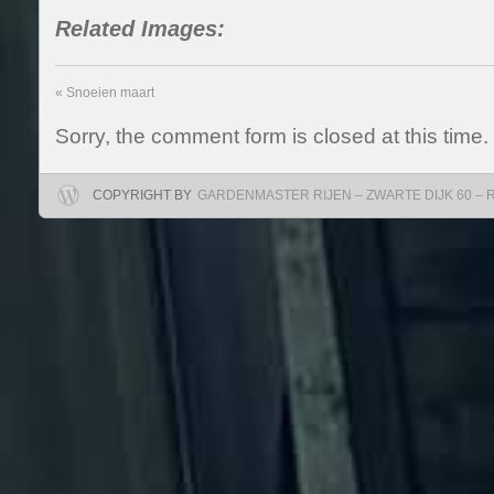
Related Images:
«
Snoeien maart
Sorry, the comment form is closed at this time.
COPYRIGHT BY
GARDENMASTER RIJEN – ZWARTE DIJK 60 – RIJ