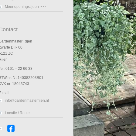
Meer openingstijden >>>
Contact
Gardenmaster Rijen
Zwarte Dijk 60
5121 ZC
Rijen
Tel. 0161 – 22 66 33
BTW nr: NL140382203B01
KVK nr: 18043743
E-mail:
info@gardenmasterrijen.nl
Locatie / Route