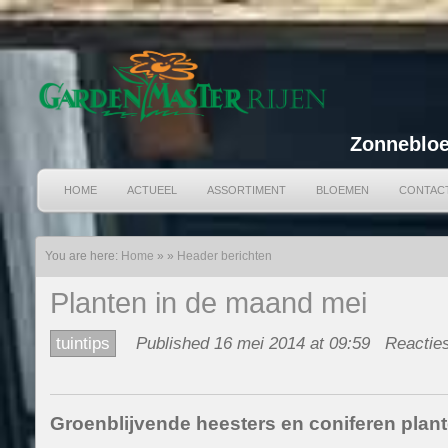
Zonnebloe
HOME
ACTUEEL
ASSORTIMENT
BLOEMEN
CONTAC
You are here:
Home
»
»
Header berichten
Planten in de maand mei
tuintips
Published 16 mei 2014 at 09:59
Reacties
Groenblijvende heesters en coniferen plan