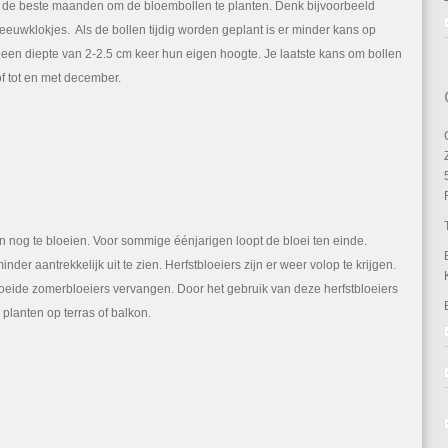
 de beste maanden om de bloembollen te planten. Denk bijvoorbeeld
eeuwklokjes. Als de bollen tijdig worden geplant is er minder kans op
 een diepte van 2-2.5 cm keer hun eigen hoogte. Je laatste kans om bollen
 of tot en met december.
n nog te bloeien. Voor sommige éénjarigen loopt de bloei ten einde.
er aantrekkelijk uit te zien. Herfstbloeiers zijn er weer volop te krijgen.
oeide zomerbloeiers vervangen. Door het gebruik van deze herfstbloeiers
planten op terras of balkon.