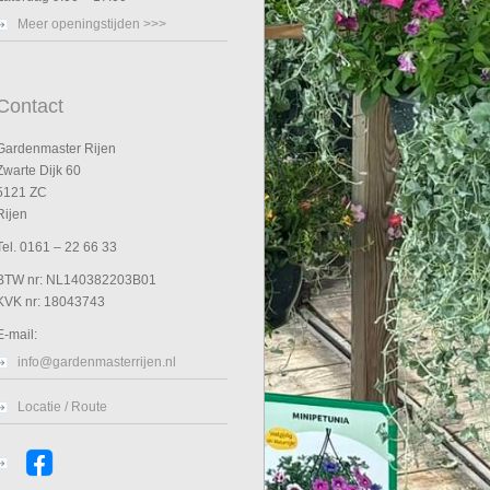
Meer openingstijden >>>
Contact
Gardenmaster Rijen
Zwarte Dijk 60
5121 ZC
Rijen
Tel. 0161 – 22 66 33
BTW nr: NL140382203B01
KVK nr: 18043743
E-mail:
info@gardenmasterrijen.nl
Locatie / Route