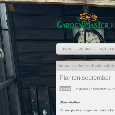
HOME
ACTUEEL
ASSORTIM
You are here:
Home
»
»
Header berichte
Planten september
tuintips
Published 17 september 2021 a
Bloembollen
Op veel plaatsen liggen de bloembollen