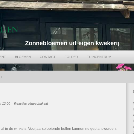
Zonnebloemen uit eigen kwekerij
ENT
BLOEMEN
CONTACT
FOLDER
TUINCENTRUM
n
voor
t 12:00
Reacties uitgeschakeld
Planten
september
 al in de winkels. Voorjaarsbloeiende bollen kunnen nu geplant worden.