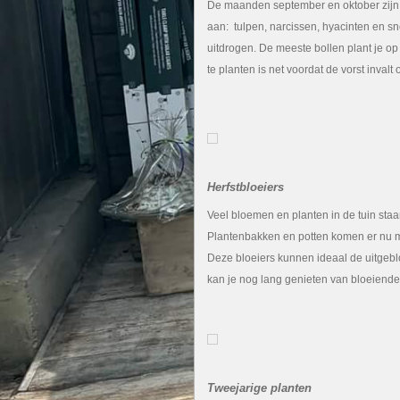
De maanden september en oktober zijn
aan: tulpen, narcissen, hyacinten en sn
uitdrogen. De meeste bollen plant je op
te planten is net voordat de vorst invalt
Herfstbloeiers
Veel bloemen en planten in de tuin staa
Plantenbakken en potten komen er nu mind
Deze bloeiers kunnen ideaal de uitgebl
kan je nog lang genieten van bloeiende 
Tweejarige planten