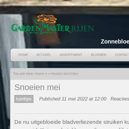
Zonnebloe
HOME
ACTUEEL
ASSORTIMENT
BLOEMEN
CONTAC
You are here:
Home
»
»
Header berichten
Snoeien mei
tuintips
Published 11 mei 2022 at 12:00
Reacties
De nu uitgebloeide bladverliezende struiken 