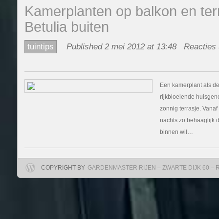
Kamerplanten op balkon en terr
Betulia buiten
tuintips
Published 2 mei 2012 at 13:48
Reacties 
Een kamerplant als de
rijkbloeiende huisgenoo
zonnig terrasje. Vanaf
nachts zo behaaglijk d
binnen wil…
COPYRIGHT BY
GARDENMASTER RIJEN – ZWARTE DIJK 60 – RIJ