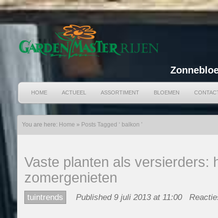
Zonnebloe
HOME
ACTUEEL
ASSORTIMENT
BLOEMEN
CONTAC
You are here:
Home
»
Posts Tagged ‘ balkon ’
Vaste planten als versierders
zomergenieten
tuintrends
Published 9 juli 2013 at 11:00
Reactie