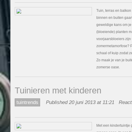
Tuin, terras en balkon 
binnen en buiten gaan
geweldige kans om je
(bloeiende) planten ma
voorjaarsbloeiers zijn
zomermetamorfose? Pl
schaal of kuip zodat z
Zo maak je van je bui
zomerse oase.
Tuinieren met kinderen
tuintrends
Published 20 juni 2013 at 11:21
React
Met een kindertuintje g