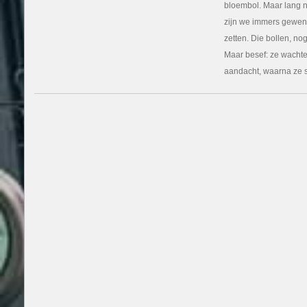
bloembol. Maar lang ni
klein
bolletj
zijn we immers gewend
zetten. Die bollen, nog
Maar besef: ze wachte
aandacht, waarna ze s