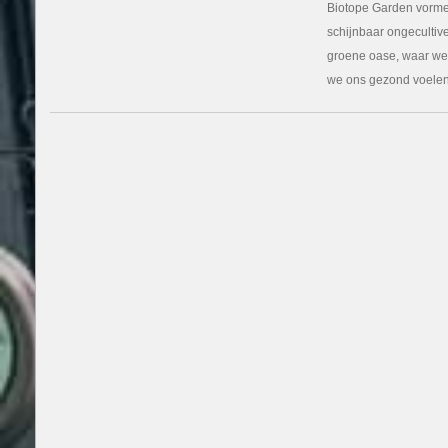
Biotope Garden vormen
garde
schijnbaar ongecultive
groene oase, waar we 
we ons gezond voelen