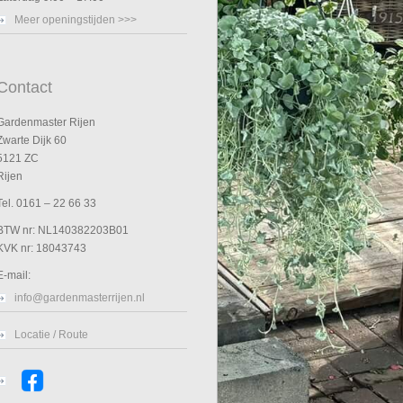
Meer openingstijden >>>
Contact
Gardenmaster Rijen
Zwarte Dijk 60
5121 ZC
Rijen
Tel. 0161 – 22 66 33
BTW nr: NL140382203B01
KVK nr: 18043743
E-mail:
info@gardenmasterrijen.nl
Locatie / Route