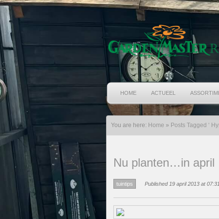
HOME
ACTUEEL
ASSORTIM
You are here:
Home
»
Posts Tagged ‘ Hy
Nu planten…in april
tuintips
Published 19 april 2013 at 07:3