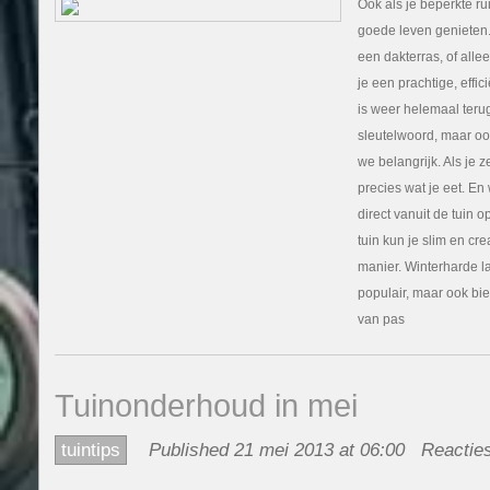
Ook als je beperkte ru
goede leven genieten. 
een dakterras, of all
je een prachtige, effic
is weer helemaal teru
sleutelwoord, maar oo
we belangrijk. Als je z
precies wat je eet. En
direct vanuit de tuin o
tuin kun je slim en cre
manier. Winterharde la
populair, maar ook bi
van pas
Tuinonderhoud in mei
tuintips
Published 21 mei 2013 at 06:00
Reacties