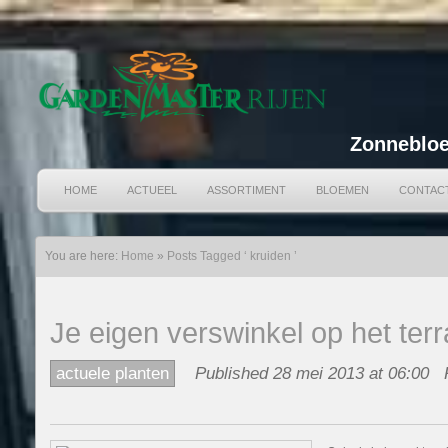
Zonnebloe
HOME
ACTUEEL
ASSORTIMENT
BLOEMEN
CONTAC
You are here:
Home
»
Posts Tagged ‘ kruiden ’
Je eigen verswinkel op het terr
actuele planten
Published 28 mei 2013 at 06:00