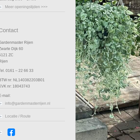
Meer openingstijden >>>
Contact
Gardenmaster Rijen
Zwarte Dijk 60
5121 ZC
Rijen
Tel. 0161 – 22 66 33
BTW nr: NL140382203B01
KVK nr: 18043743
E-mail:
info@gardenmasterrijen.nl
Locatie / Route