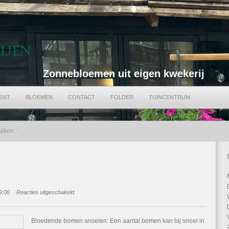
Zonnebloemen uit eigen kwekerij
ENT
BLOEMEN
CONTACT
FOLDER
TUINCENTRUM
uiken ’
voor
9:00
Reacties uitgeschakeld
Snoeien
in
oktober
Bloedende bomen snoeien: Een aantal bomen kan bij snoei in