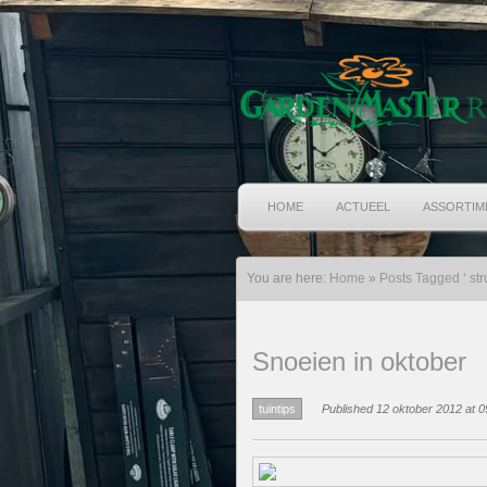
HOME
ACTUEEL
ASSORTIM
You are here:
Home
»
Posts Tagged ‘ str
Snoeien in oktober
tuintips
Published 12 oktober 2012 at 0