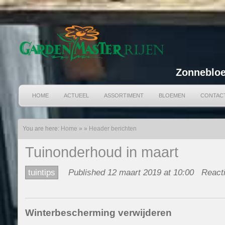
Zonnebloe
HOME
ACTUEEL
ASSORTIMENT
BLOEMEN
CONTAC
You are here:
Home
»
»
Header berichten
Tuinonderhoud in maart
tuintips
Published 12 maart 2019 at 10:00
Reacti
Winterbescherming verwijderen