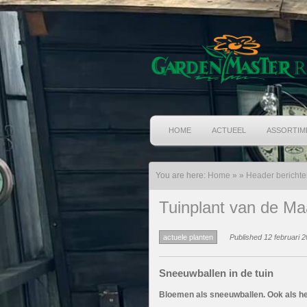
HOME
ACTUEEL
ASSORTIM
You are here:
Home
»
»
Header berichte
Tuinplant van de Ma
actuele planten
Published 12 februari 2
Sneeuwballen in de tuin
Bloemen als sneeuwballen. Ook als het