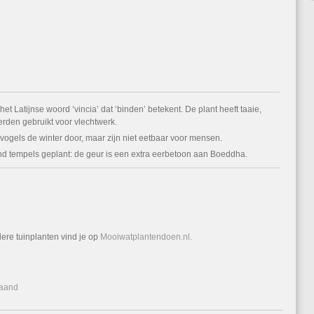
t Latijnse woord ‘vincia’ dat ‘binden’ betekent. De plant heeft taaie,
rden gebruikt voor vlechtwerk.
gels de winter door, maar zijn niet eetbaar voor mensen.
d tempels geplant: de geur is een extra eerbetoon aan Boeddha.
ere tuinplanten vind je op
Mooiwatplantendoen.nl.
maand