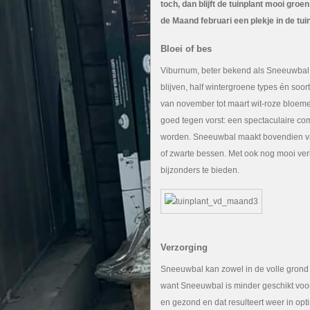
toch, dan blijft de tuinplant mooi gro
de Maand februari een plekje in de tu
Bloei of bes
Viburnum, beter bekend als Sneeuwbal, i
blijven, half wintergroene types én soo
van november tot maart wit-roze bloeme
goed tegen vorst: een spectaculaire co
worden. Sneeuwbal maakt bovendien vaa
of zwarte bessen. Met ook nog mooi verkl
bijzonders te bieden.
Verzorging
Sneeuwbal kan zowel in de volle grond a
want Sneeuwbal is minder geschikt voor 
en gezond en dat resulteert weer in opt