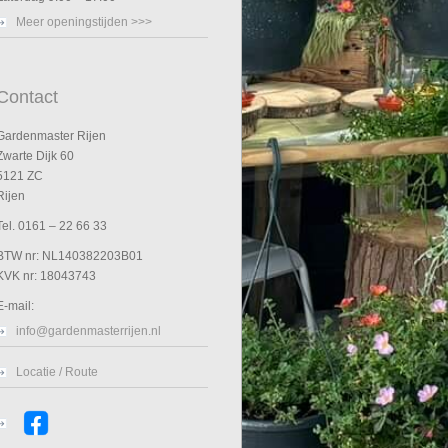
Meer openingstijden >>>
Contact
Gardenmaster Rijen
Zwarte Dijk 60
5121 ZC
Rijen
Tel. 0161 – 22 66 33
BTW nr: NL140382203B01
KVK nr: 18043743
E-mail:
info@gardenmasterrijen.nl
Locatie / Route