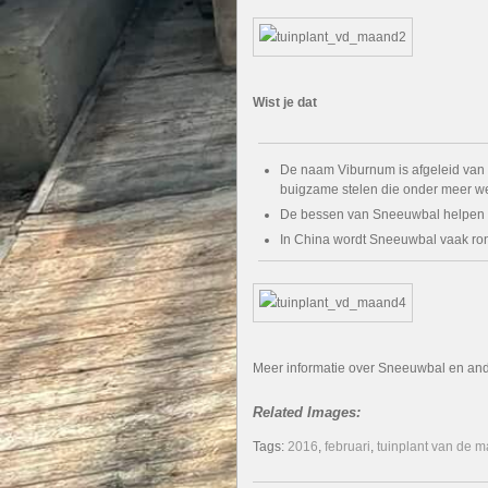
Wist je dat
De naam Viburnum is afgeleid van he
buigzame stelen die onder meer we
De bessen van Sneeuwbal helpen vo
In China wordt Sneeuwbal vaak ron
Meer informatie over Sneeuwbal en and
Related Images:
Tags:
2016
,
februari
,
tuinplant van de 