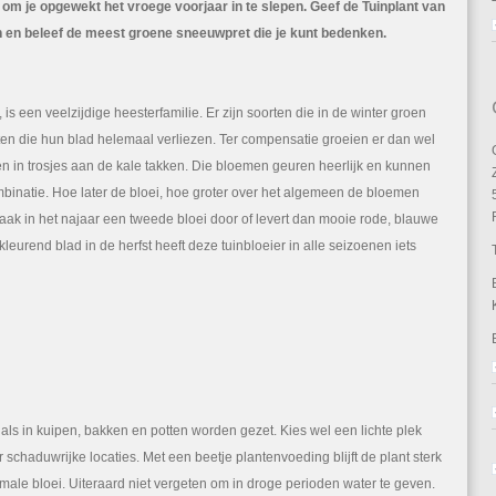
en om je opgewekt het vroege voorjaar in te slepen. Geef de Tuinplant van
in en beleef de meest groene sneeuwpret die je kunt bedenken.
s een veelzijdige heesterfamilie. Er zijn soorten die in de winter groen
rten die hun blad helemaal verliezen. Ter compensatie groeien er dan wel
n in trosjes aan de kale takken. Die bloemen geuren heerlijk en kunnen
mbinatie. Hoe later de bloei, hoe groter over het algemeen de bloemen
k in het najaar een tweede bloei door of levert dan mooie rode, blauwe
eurend blad in de herfst heeft deze tuinbloeier in alle seizoenen iets
ls in kuipen, bakken en potten worden gezet. Kies wel een lichte plek
schaduwrijke locaties. Met een beetje plantenvoeding blijft de plant sterk
imale bloei. Uiteraard niet vergeten om in droge perioden water te geven.