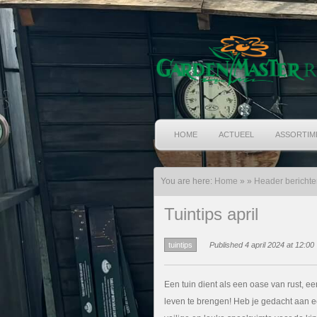
HOME
ACTUEEL
ASSORTIM
You are here:
Home
»
»
Header berichte
Tuintips april
tuintips
Published 4 april 2024 at 12:00
Een tuin dient als een oase van rust, ee
leven te brengen! Heb je gedacht aan 