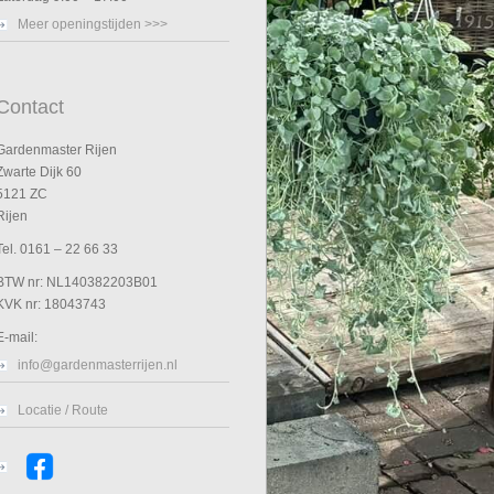
Meer openingstijden >>>
Contact
Gardenmaster Rijen
Zwarte Dijk 60
5121 ZC
Rijen
Tel. 0161 – 22 66 33
BTW nr: NL140382203B01
KVK nr: 18043743
E-mail:
info@gardenmasterrijen.nl
Locatie / Route