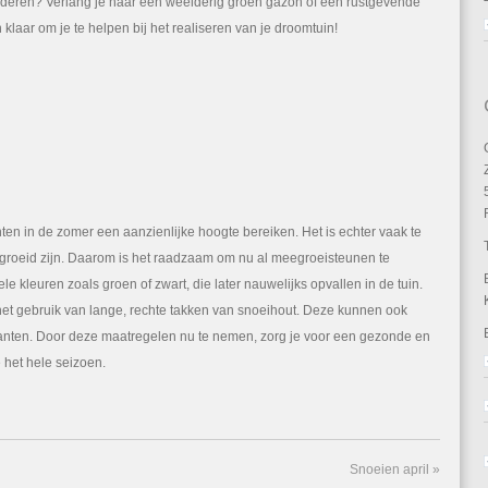
inderen? Verlang je naar een weelderig groen gazon of een rustgevende
 klaar om je te helpen bij het realiseren van je droomtuin!
ten in de zomer een aanzienlijke hoogte bereiken. Het is echter vaak te
olgroeid zijn. Daarom is het raadzaam om nu al meegroeisteunen te
ele kleuren zoals groen of zwart, die later nauwelijks opvallen in de tuin.
s het gebruik van lange, rechte takken van snoeihout. Deze kunnen ook
planten. Door deze maatregelen nu te nemen, zorg je voor een gezonde en
 het hele seizoen.
Snoeien april
»