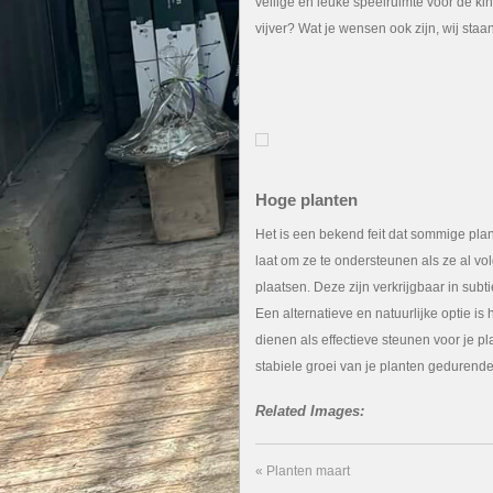
veilige en leuke speelruimte voor de k
vijver? Wat je wensen ook zijn, wij staan
Hoge planten
Het is een bekend feit dat sommige plan
laat om ze te ondersteunen als ze al v
plaatsen. Deze zijn verkrijgbaar in subti
Een alternatieve en natuurlijke optie i
dienen als effectieve steunen voor je 
stabiele groei van je planten gedurende
Related Images:
«
Planten maart