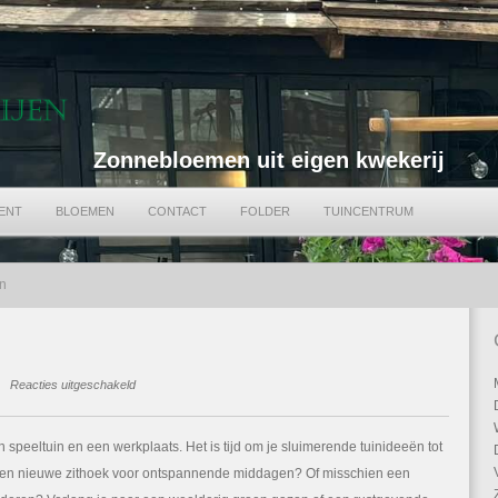
Zonnebloemen uit eigen kwekerij
ENT
BLOEMEN
CONTACT
FOLDER
TUINCENTRUM
n
voor
Reacties uitgeschakeld
Tuintips
april
n speeltuin en een werkplaats. Het is tijd om je sluimerende tuinideeën tot
een nieuwe zithoek voor ontspannende middagen? Of misschien een