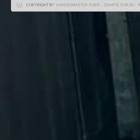
COPYRIGHT BY
GARDENMASTER RIJEN – ZWARTE DIJK 60 – RIJ