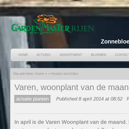
Zonnebloe
HOME
ACTUEEL
ASSORTIMENT
BLOEMEN
CONTAC
You are here:
Home
»
»
Header berichten
Varen, woonplant van de maand
actuele planten
Published 8 april 2014 at 08:52
R
In april is de Varen Woonplant van de maand. 