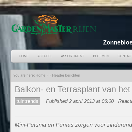
Zonnebloe
HOME
ACTUEEL
ASSORTIMENT
BLOEMEN
CONTAC
You are here:
Home
»
»
Header berichten
Balkon- en Terrasplant van het
tuintrends
Published 2 april 2013 at 06:00
Reacti
Mini-Petunia en Pentas zorgen voor zinderen