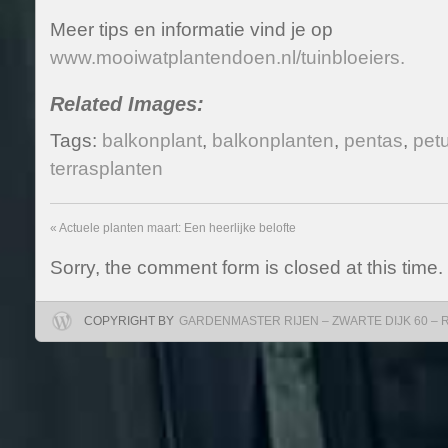
Meer tips en informatie vind je op
www.mooiwatplantendoen.nl/tuinbloeiers.
Related Images:
Tags:
balkonplant
,
balkonplanten
,
pentas
,
pet
terrasplanten
«
Actuele planten maart: Een heerlijke belofte
Sorry, the comment form is closed at this time.
COPYRIGHT BY
GARDENMASTER RIJEN – ZWARTE DIJK 60 – RIJ