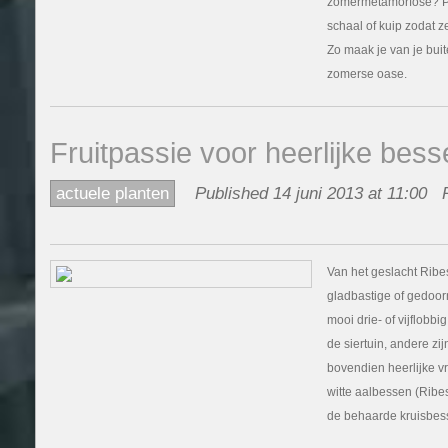
zomermetamorfose? Pl
schaal of kuip zodat z
Zo maak je van je bui
zomerse oase.
Fruitpassie voor heerlijke bess
actuele planten
Published 14 juni 2013 at 11:00
Van het geslacht Ribes
gladbastige of gedoor
mooi drie- of vijflobbi
de siertuin, andere zi
bovendien heerlijke v
witte aalbessen (Ribe
de behaarde kruisbess