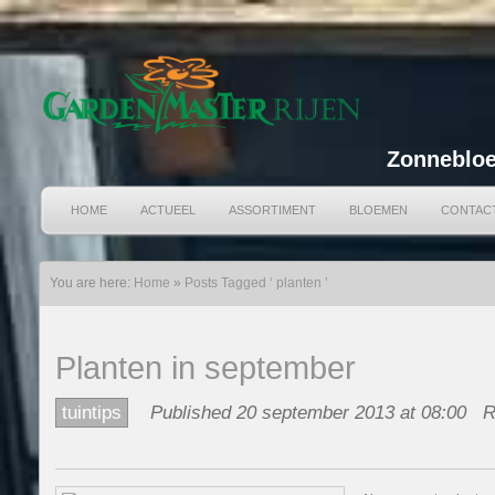
Zonnebloe
HOME
ACTUEEL
ASSORTIMENT
BLOEMEN
CONTAC
You are here:
Home
»
Posts Tagged ‘ planten ’
Planten in september
tuintips
Published 20 september 2013 at 08:00
R