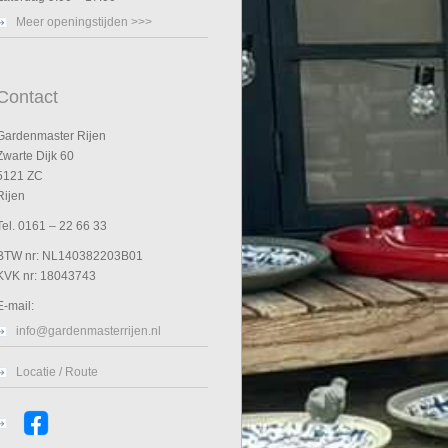
Meer openingstijden >>>
Contact
Gardenmaster Rijen
Zwarte Dijk 60
5121 ZC
Rijen
Tel. 0161 – 22 66 33
BTW nr: NL140382203B01
KVK nr: 18043743
E-mail:
info@gardenmasterrijen.nl
Locatie / Route