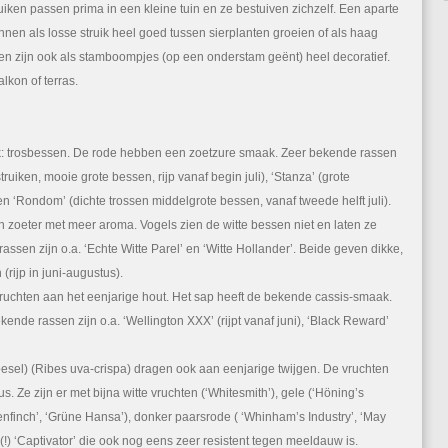
iken passen prima in een kleine tuin en ze bestuiven zichzelf. Een aparte
kunnen als losse struik heel goed tussen sierplanten groeien of als haag
n zijn ook als stamboompjes (op een onderstam geënt) heel decoratief.
lkon of terras.
k: trosbessen. De rode hebben een zoetzure smaak. Zeer bekende rassen
’struiken, mooie grote bessen, rijp vanaf begin juli), ‘Stanza’ (grote
n ‘Rondom’ (dichte trossen middelgrote bessen, vanaf tweede helft juli).
 zoeter met meer aroma. Vogels zien de witte bessen niet en laten ze
ssen zijn o.a. ‘Echte Witte Parel’ en ‘Witte Hollander’. Beide geven dikke,
rijp in juni-augustus).
uchten aan het eenjarige hout. Het sap heeft de bekende cassis-smaak.
ende rassen zijn o.a. ‘Wellington XXX’ (rijpt vanaf juni), ‘Black Reward’
oesel) (Ribes uva-crispa) dragen ook aan eenjarige twijgen. De vruchten
s. Ze zijn er met bijna witte vruchten (‘Whitesmith’), gele (‘Höning’s
eenfinch’, ‘Grüne Hansa’), donker paarsrode ( ‘Whinham’s Industry’, ‘May
(!) ‘Captivator’ die ook nog eens zeer resistent tegen meeldauw is.