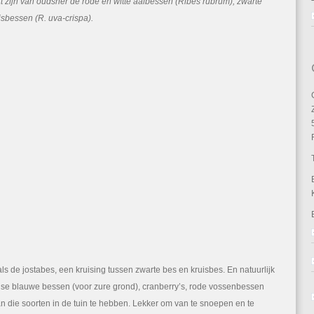
t zijn van oudsher de rode en witte aalbessen (Ribes rubrum), zwarte
sbessen (R. uva-crispa).
ls de jostabes, een kruising tussen zwarte bes en kruisbes. En natuurlijk
se blauwe bessen (voor zure grond), cranberry’s, rode vossenbessen
n die soorten in de tuin te hebben. Lekker om van te snoepen en te