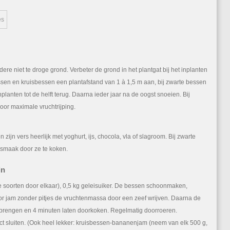
re niet te droge grond. Verbeter de grond in het plantgat bij het inplanten
ssen en kruisbessen een plantafstand van 1 à 1,5 m aan, bij zwarte bessen
planten tot de helft terug. Daarna ieder jaar na de oogst snoeien. Bij
or maximale vruchtrijping.
ijn vers heerlijk met yoghurt, ijs, chocola, vla of slagroom. Bij zwarte
-smaak door ze te koken.
in
e soorten door elkaar), 0,5 kg geleisuiker. De bessen schoonmaken,
oor jam zonder pitjes de vruchtenmassa door een zeef wrijven. Daarna de
 brengen en 4 minuten laten doorkoken. Regelmatig doorroeren.
ect sluiten. (Ook heel lekker: kruisbessen-bananenjam (neem van elk 500 g,