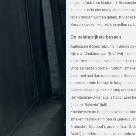
oogsten (ook voor kinderen). Bessenstru
fruittuin is echt niet nodig. Aalbessen 
tegen draden worden geleid. Kruisbesse
Bessen kweken kan zelfs in potten op ba
De belangrijkste bessen
Aalbessen (Ribes rubrum) in België oo
zijn o.a. ‘Jonkheer van Tets’ (vrij ‘losse
donkerrode bessen, vanaf midden juli) e
Witte aalbessen (ook R. rubrum) smaken
beter met rust dan rode bessen. Goede ra
doorschijnende bessen in lange trossen (
Zwarte bessen (Ribes nigrum) dragen vr
Het vitamine-C-gehalte is hoog. Zeer bek
(juli) en ‘Baldwin’ (juli).
Kruisbessen (in België: stekelbes of kn
smaken heerlijk en rijpen in juni-augustu
Früheste’, ‘Goudbal’), groene (o.a. ‘Gr
Duke’) en lichtrode, zoals de doornloze 