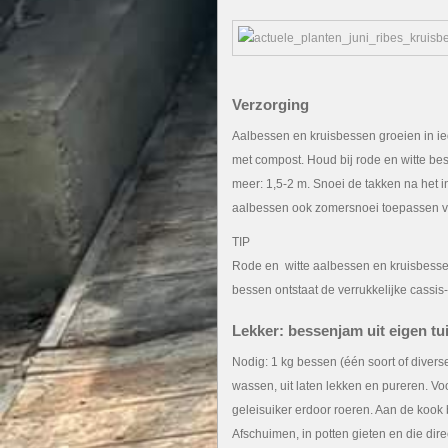
Verzorging
Aalbessen en kruisbessen groeien in iede
met compost. Houd bij rode en witte be
meer: 1,5-2 m. Snoei de takken na het in
aalbessen ook zomersnoei toepassen vo
TIP
Rode en witte aalbessen en kruisbessen z
bessen ontstaat de verrukkelijke cassis
Lekker: bessenjam uit eigen tu
Nodig: 1 kg bessen (één soort of divers
wassen, uit laten lekken en pureren. V
geleisuiker erdoor roeren. Aan de kook
Afschuimen, in potten gieten en die dir