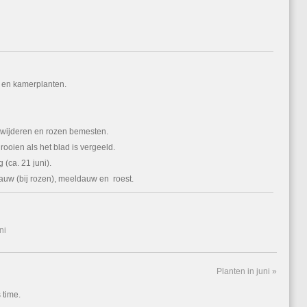
 en kamerplanten.
rwijderen en rozen bemesten.
oien als het blad is vergeeld.
(ca. 21 juni).
dauw (bij rozen), meeldauw en roest.
ni
Planten in juni
»
 time.