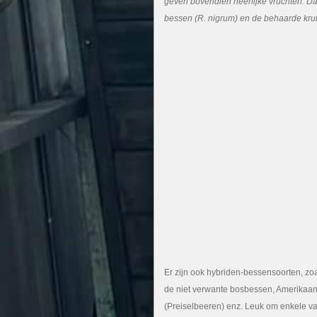
geven bovendien heerlijke vruchten. Da
bessen (R. nigrum) en de behaarde krui
Er zijn ook hybriden-bessensoorten, zoa
de niet verwante bosbessen, Amerikaan
(Preiselbeeren) enz. Leuk om enkele va