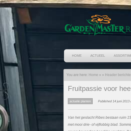
HOME
ACTUEEL
ASSORTIM
You are here:
Home
»
»
Header berichte
Fruitpassie voor hee
actuele planten
Published 14 juni 2013 
Van het geslacht Ribes bestaan ruim 150
met mooi drie- of vijflobbig blad. Sommi