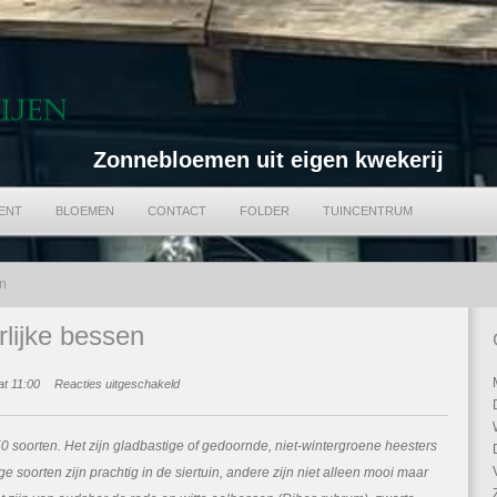
Zonnebloemen uit eigen kwekerij
ENT
BLOEMEN
CONTACT
FOLDER
TUINCENTRUM
n
rlijke bessen
voor
at 11:00
Reacties uitgeschakeld
Fruitpassie
voor
heerlijke
 soorten. Het zijn gladbastige of gedoornde, niet-wintergroene heesters
bessen
ge soorten zijn prachtig in de siertuin, andere zijn niet alleen mooi maar