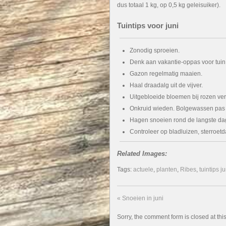
dus totaal 1 kg, op 0,5 kg geleisuiker).
Tuintips voor juni
Zonodig sproeien.
Denk aan vakantie-oppas voor tuin
Gazon regelmatig maaien.
Haal draadalg uit de vijver.
Uitgebloeide bloemen bij rozen ve
Onkruid wieden. Bolgewassen pas ro
Hagen snoeien rond de langste dag 
Controleer op bladluizen, sterroet
Related Images:
Tags:
actuele
,
planten
,
Ribes
,
tuintips ju
«
Snoeien in juni
Sorry, the comment form is closed at this