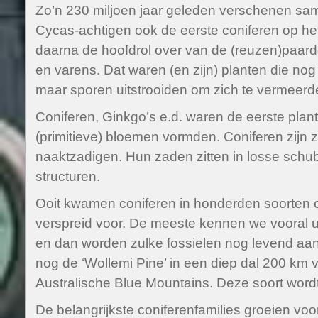
Zo’n 230 miljoen jaar geleden verschenen sa
Cycas-achtigen ook de eerste coniferen op he
daarna de hoofdrol over van de (reuzen)paard
en varens. Dat waren (en zijn) planten die n
maar sporen uitstrooiden om zich te vermeerd
Coniferen, Ginkgo’s e.d. waren de eerste pla
(primitieve) bloemen vormden. Coniferen zij
naaktzadigen. Hun zaden zitten in losse schu
structuren.
Ooit kwamen coniferen in honderden soorten o
verspreid voor. De meeste kennen we vooral ui
en dan worden zulke fossielen nog levend aang
nog de ‘Wollemi Pine’ in een diep dal 200 km 
Australische Blue Mountains. Deze soort word
De belangrijkste coniferenfamilies groeien voor