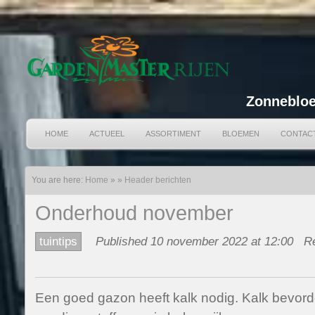
Zonnebloe
HOME
ACTUEEL
ASSORTIMENT
BLOEMEN
CONTAC
You are here:
Home
»
»
Header berichten
Onderhoud november
tuintips
Published 10 november 2022 at 12:00
Re
Een goed gazon heeft kalk nodig. Kalk bevor