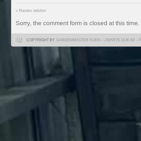
«
Planten oktober
Sorry, the comment form is closed at this time.
COPYRIGHT BY
GARDENMASTER RIJEN – ZWARTE DIJK 60 – RIJ