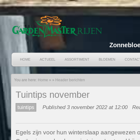
Zonnebloe
HOME
ACTUEEL
ASSORTIMENT
BLOEMEN
CONTAC
You are here:
Home
»
»
Header berichten
Tuintips november
tuintips
Published 3 november 2022 at 12:00
Rea
Egels zijn voor hun winterslaap aangewezen o