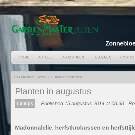
Zonnebloe
HOME
ACTUEEL
ASSORTIMENT
BLOEMEN
CONTAC
You are here:
Home
»
»
Header berichten
Planten in augustus
tuintips
Published 15 augustus 2014 at 08:38
Re
Madonnalelie, herfstkrokussen en herfsttijl