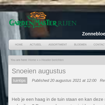
Zonnebloe
HOME
ACTUEEL
ASSORTIMENT
BLOEMEN
CONTAC
You are here:
Home
»
»
Header berichten
Snoeien augustus
tuintips
Published 20 augustus 2021 at 12:00
Re
Heb je een haag in de tuin staan en kan deze