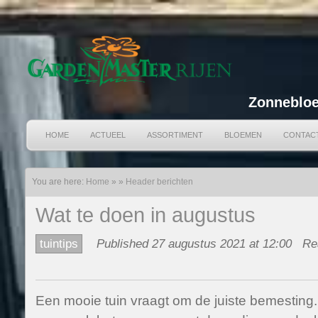
Zonnebloe
HOME
ACTUEEL
ASSORTIMENT
BLOEMEN
CONTAC
You are here:
Home
»
»
Header berichten
Wat te doen in augustus
tuintips
Published 27 augustus 2021 at 12:00
Re
Een mooie tuin vraagt om de juiste bemesting.