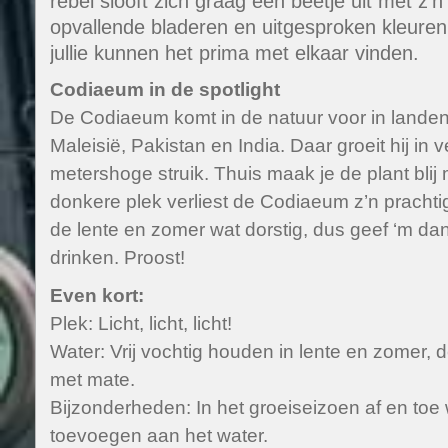
rebel slooft zich graag een beetje uit met z’
opvallende bladeren en uitgesproken kleuren.
jullie kunnen het prima met elkaar vinden.
Codiaeum in de spotlight
De Codiaeum komt in de natuur voor in landen
Maleisië, Pakistan en India. Daar groeit hij in v
metershoge struik. Thuis maak je de plant blij m
donkere plek verliest de Codiaeum z’n prachtig
de lente en zomer wat dorstig, dus geef ‘m dan
drinken. Proost!
Even kort:
Plek: Licht, licht, licht!
Water: Vrij vochtig houden in lente en zomer, d
met mate.
Bijzonderheden: In het groeiseizoen af en toe
toevoegen aan het water.