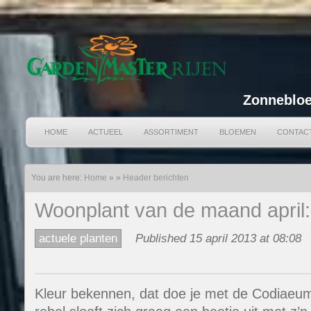
Zonnebloe
HOME
ACTUEEL
ASSORTIMENT
BLOEMEN
CONTAC
You are here:
Home
»
»
Header berichten
Woonplant van de maand april
actuele planten
Published 15 april 2013 at 08:08
Kleur bekennen, dat doe je met de Codiaeum