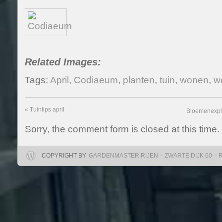
Related Images:
Tags:
April
,
Codiaeum
,
planten
,
tuin
,
wonen
,
w
«
Tuintips april
Bloemenexplo
Sorry, the comment form is closed at this time.
COPYRIGHT BY
GARDENMASTER RIJEN – ZWARTE DIJK 60 – RIJ